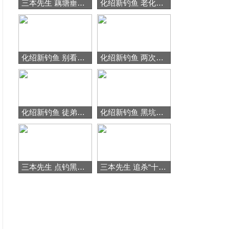
三本先生 藕塘垂钓小鲫鱼、上部 [视频]
化绍新钓鱼 老化这是用了什么高招？第一竿就上鱼 [视频]
化绍新钓鱼 别看只是小水库，鱼可是一尾比一尾大 [视频]
化绍新钓鱼 两次黑漂都是拔河跑鱼 [视频]
化绍新钓鱼 徒弟这边上了一条怪鱼老化见了欣喜若狂 [视频]
化绍新钓鱼 黑坑作钓的黄金水位是多深 [视频]
三本先生 点钓黑鱼185 水库弯口点钓黑鱼 [视频]
三本先生 追杀“十三太保”预告片 [视频]