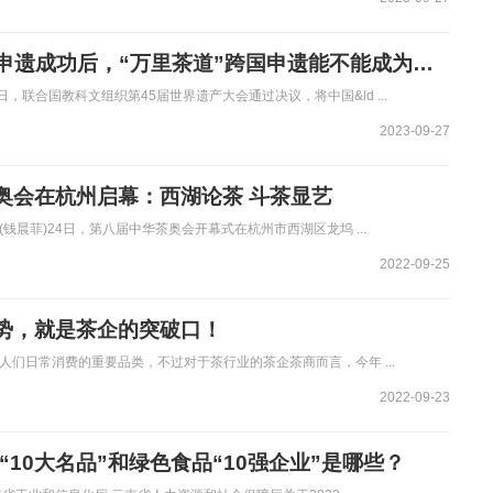
“普洱景迈山”申遗成功后，“万里茶道”跨国申遗能不能成为下一个？
日，联合国教科文组织第45届世界遗产大会通过决议，将中国&ld ...
2023-09-27
奥会在杭州启幕：西湖论茶 斗茶显艺
 (钱晨菲)24日，第八届中华茶奥会开幕式在杭州市西湖区龙坞 ...
2022-09-25
势，就是茶企的突破口！
人们日常消费的重要品类，不过对于茶行业的茶企茶商而言，今年 ...
2022-09-23
省“10大名品”和绿色食品“10强企业”是哪些？