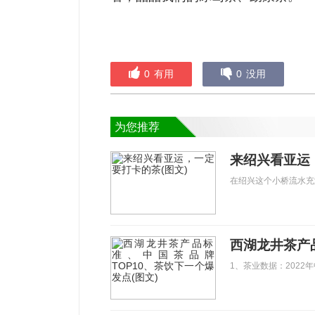
0
有用
0
没用
为您推荐
来绍兴看亚运
在绍兴这个小桥流水充
1、茶业数据：2022年