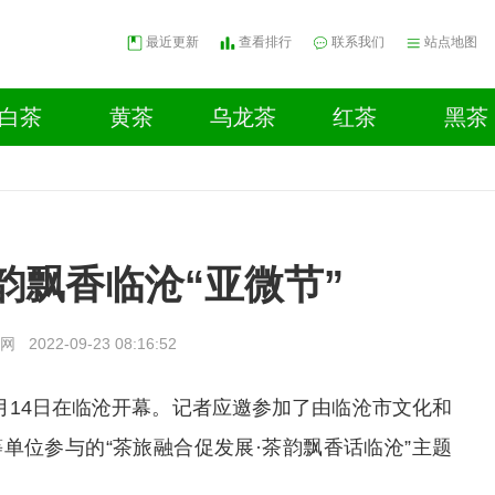
最近更新
查看排行
联系我们
站点地图
白茶
黄茶
乌龙茶
红茶
黑茶
韵飘香临沧“亚微节”
网
2022-09-23 08:16:52
月14日在临沧开幕。记者应邀参加了由临沧市文化和
单位参与的“茶旅融合促发展·茶韵飘香话临沧”主题