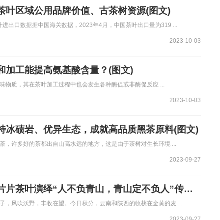
茶叶区域公用品牌价值、古茶树资源(图文)
叶进出口数据据中国海关数据，2023年4月，中国茶叶出口量为319 ...
2023-10-03
和加工能提高氨基酸含量？(图文)
味物质，其在茶叶加工过程中也会发生各种酶促或非酶促反应 ...
2023-10-03
特冰碛岩、优异生态，成就高品质黑茶原料(图文)
茶，许多好的茶都出自山高水远的地方，这是由于茶树对生长环境 ...
2023-09-27
云南与陕西用片片茶叶演绎“人不负青山，青山定不负人”传奇(图文)
子，风吹沃野，丰收在望。今日秋分，云南和陕西的收获在金黄的麦 ...
2023-09-27