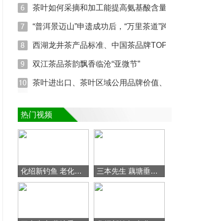
茶叶如何采摘和加工能提高氨基酸含量？(图文)
“普洱景迈山”申遗成功后，“万里茶道”跨国申遗能不能
西湖龙井茶产品标准、中国茶品牌TOP10、茶饮下一个
双江茶品茶韵飘香临沧“亚微节”
茶叶进出口、茶叶区域公用品牌价值、古茶树资源(图文
热门视频
化绍新钓鱼 老化吐槽黑坑内幕,把钓友当傻子骗 [视频]
三本先生 藕塘垂钓小鲫鱼、下部 [视频]