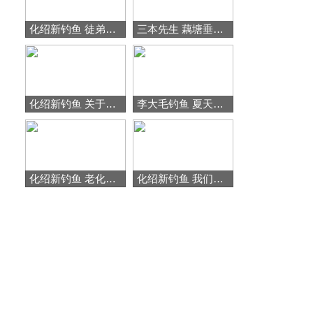
化绍新钓鱼 徒弟这边上了一条怪鱼老化见了欣喜若狂 [视频]
三本先生 藕塘垂钓小鲫鱼、下部 [视频]
化绍新钓鱼 关于陌生水域如何选位，有两个关键点 [视频]
李大毛钓鱼 夏天遇到这样的天气, 不出去钓鱼就浪费了 [视频]
化绍新钓鱼 老化的保龄球饵一登场，接连上鱼 [视频]
化绍新钓鱼 我们很多钓友玩黑坑太过于追求飞抄 [视频]