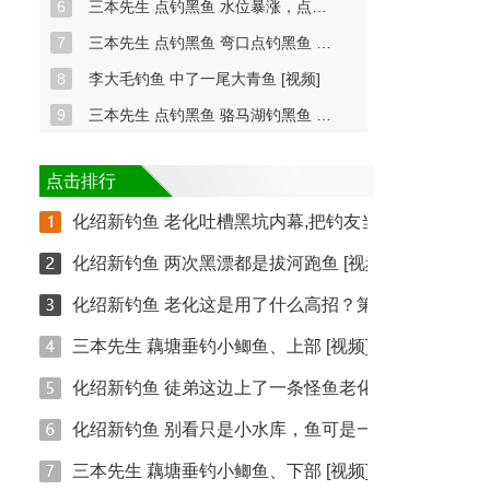
6
三本先生 点钓黑鱼 水位暴涨，点钓黑鱼 [视频]
7
三本先生 点钓黑鱼 弯口点钓黑鱼 [视频]
8
李大毛钓鱼 中了一尾大青鱼 [视频]
9
三本先生 点钓黑鱼 骆马湖钓黑鱼 [视频]
点击排行
化绍新钓鱼 老化吐槽黑坑内幕,把钓友当傻子骗 [视频]
化绍新钓鱼 两次黑漂都是拔河跑鱼 [视频]
化绍新钓鱼 老化这是用了什么高招？第一竿就上鱼 [视
三本先生 藕塘垂钓小鲫鱼、上部 [视频]
化绍新钓鱼 徒弟这边上了一条怪鱼老化见了欣喜若狂 [
化绍新钓鱼 别看只是小水库，鱼可是一尾比一尾大 [视
三本先生 藕塘垂钓小鲫鱼、下部 [视频]