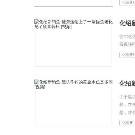
化绍新
徒弟这
看视频吧！
化绍新
化绍
由于黑
样，在
悉，才
键所在，
化绍新