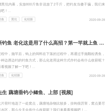
槽黑坑内幕，实放800斤鱼非说放了2千斤，把钓友当傻子骗，我们来
吧！...
钓鱼
黑坑
化绍新
2020-09-28
化绍新钓鱼 老化这是用了什么高招？第一竿就上鱼 [视频]
过程中，抛竿后，钩上的饵料在下落的过程中，再通过手抛颗粒诱鱼，
一种边诱边钓的钓鱼方式，那么化老用这种方式作钓会有什么收获呢？
看视频了解一下吧！...
钓鱼
化绍新
2020-09-28
生 藕塘垂钓小鲫鱼、上部 [视频]
这片荷叶地选了一处窝点，藕塘地杂物比较多，挂钩很厉害，窝点要尽
亮水区，那么今天会有什么收获呢？我们来看看视频吧！...