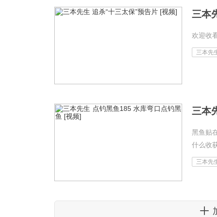
三本先
欢迎收看
三本先
三本先
黑鱼贴
什么收获
三本先