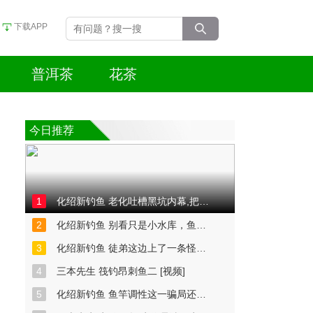
下载APP
普洱茶
花茶
今日推荐
1
化绍新钓鱼 老化吐槽黑坑内幕,把钓友当傻子骗 [视频]
2
化绍新钓鱼 别看只是小水库，鱼可是一尾比一尾大 [视频]
3
化绍新钓鱼 徒弟这边上了一条怪鱼老化见了欣喜若狂 [视频]
4
三本先生 筏钓昂刺鱼二 [视频]
5
化绍新钓鱼 鱼竿调性这一骗局还要持续多久 [视频]