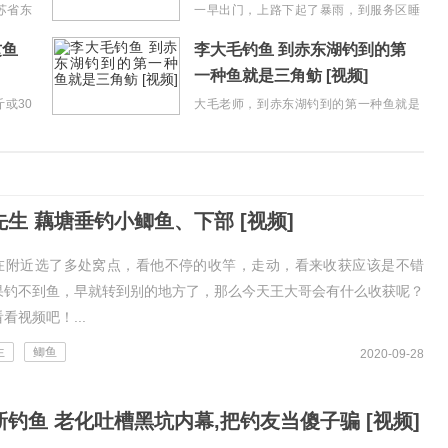
苏省东
一早出门，上路下起了暴雨，到服务区睡
括长江
了一觉，到达位置已经接近9点了，那么今天会有什么收获呢？我们快
这鱼
李大毛钓鱼 到赤东湖钓到的第
区域水
来围观吧！
一种鱼就是三角鲂 [视频]
么收获
或30
大毛老师，到赤东湖钓到的第一种鱼就是
换了大
三角鲂运气真不错，我们快来看看吧！
生 藕塘垂钓小鲫鱼、下部 [视频]
在附近选了多处窝点，看他不停的收竿，走动，看来收获应该是不错
果钓不到鱼，早就转到别的地方了，那么今天王大哥会有什么收获呢？
看视频吧！...
生
鲫鱼
2020-09-28
新钓鱼 老化吐槽黑坑内幕,把钓友当傻子骗 [视频]