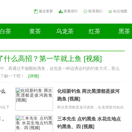
最近更新
查看排行
联系我们
站点地图
白茶
黄茶
乌龙茶
红茶
黑茶
了什么高招？第一竿就上鱼 [视频]
中，再通过手抛颗粒诱鱼，这也是一种边诱边钓的钓鱼方式，那么
解一下吧！...
[详情]
什么
化绍新钓鱼 两次黑漂都是拔河
跑鱼 [视频]
料在下
两次黑漂都是拔河跑鱼，化老师面对如此
钓鱼方
犀利的鱼情又该如何应对，我们来看看吧！
库，
三本先生 点钓黑鱼 水花生地点
频了解
钓黑鱼、四 [视频]