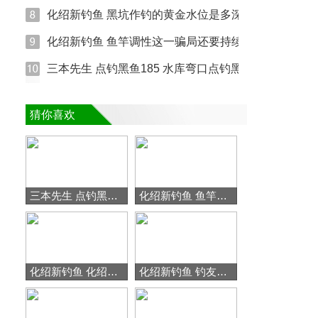
化绍新钓鱼 黑坑作钓的黄金水位是多深 [视频]
化绍新钓鱼 鱼竿调性这一骗局还要持续多久 [视频]
三本先生 点钓黑鱼185 水库弯口点钓黑鱼 [视频]
猜你喜欢
三本先生 点钓黑鱼 十六黑子 [视频]
化绍新钓鱼 鱼竿调性这一骗局还要持续多久 [视频]
化绍新钓鱼 化绍新这次算是碰到硬茬了 [视频]
化绍新钓鱼 钓友说这水库一天能上几十条巨青 [视频]