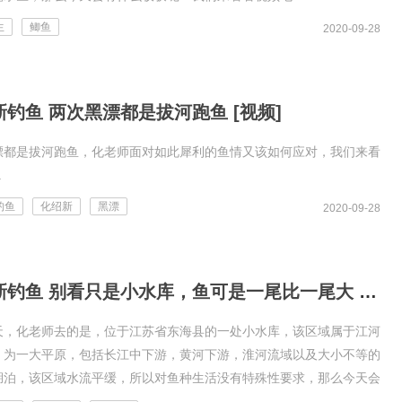
生
鲫鱼
2020-09-28
新钓鱼 两次黑漂都是拔河跑鱼 [视频]
漂都是拔河跑鱼，化老师面对如此犀利的鱼情又该如何应对，我们来看
.
钓鱼
化绍新
黑漂
2020-09-28
化绍新钓鱼 别看只是小水库，鱼可是一尾比一尾大 [视频]
天，化老师去的是，位于江苏省东海县的一处小水库，该区域属于江河
，为一大平原，包括长江中下游，黄河下游，淮河流域以及大小不等的
湖泊，该区域水流平缓，所以对鱼种生活没有特殊性要求，那么今天会
获呢？我们来看看视频...