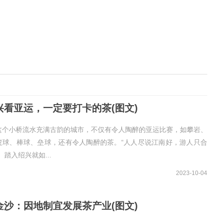
兴看亚运，一定要打卡的茶(图文)
这个小桥流水充满古韵的城市，不仅有令人陶醉的亚运比赛，如攀岩、
篮球、棒球、垒球，还有令人陶醉的茶。“人人尽说江南好，游人只合
。踏入绍兴就如...
2023-10-04
金沙：因地制宜发展茶产业(图文)