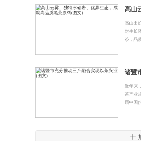
高山出
对生长
茶，品质
诸暨
近年来
茶产业
届中国(浙江