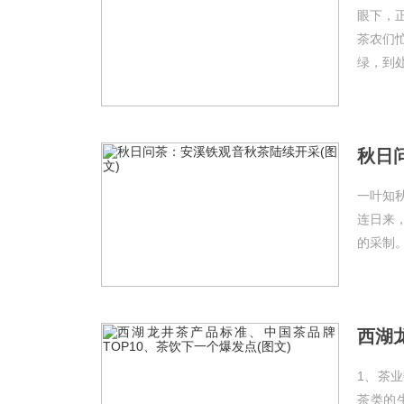
眼下，
茶农们
绿，到处
秋日
一叶知
连日来
的采制。
1、茶业
茶类的生