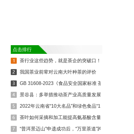
点击排行
茶行业这些趋势，就是茶企的突破口！
我国茶业前辈对云南大叶种茶的评价
GB 31608-2023《食品安全国家标准 茶叶》新标准解读
景谷县：多举措推动茶产业高质量发展
2022年云南省“10大名品”和绿色食品“10强企业”是哪
茶叶如何采摘和加工能提高氨基酸含量？(图文)
“普洱景迈山”申遗成功后，“万里茶道”跨国申遗能不能