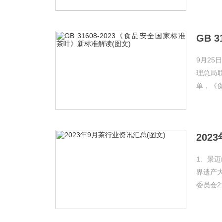
9月2
理总局联
单，《食
202
1、景迈
界遗产
委员会2