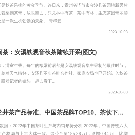
正是秋茶采摘的黄金季节。连日来，贵州省毕节市金沙县茶园镇新民村
忙着采摘茶青，放眼望去，只见林中有茶，茶中有林，生态茶园青翠碧
是一派生机勃勃的景象。 青翠碧...
2023-10-03
问茶：安溪铁观音秋茶陆续开采(图文)
秋，满室生香。每年的寒露前后都是安溪铁观音集中采制的最佳时节，
，趁着天气晴好，安溪县不少茶叶合作社、家庭农场也已开始进入秋茶
跟着记者的镜头一起去看下...
2023-10-03
西湖龙井茶产品标准、中国茶品牌TOP10、茶饮下一个爆发点(图文)
数据：2022年中国茶叶生产与内销形势分析 2022年，中国传统六大
产格局与上年大体一致。绿茶产量185.38万t，微增0.44万t，比增