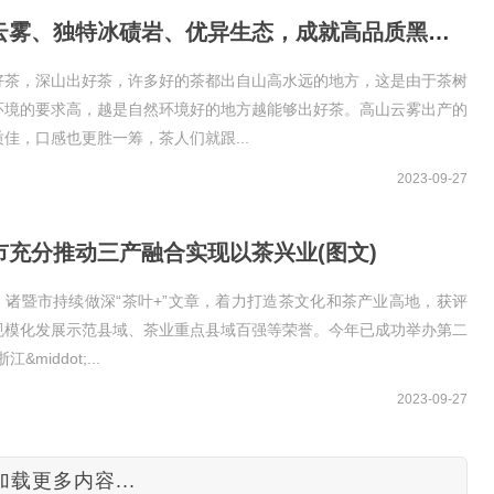
高山云雾、独特冰碛岩、优异生态，成就高品质黑茶原料(图文)
好茶，深山出好茶，许多好的茶都出自山高水远的地方，这是由于茶树
环境的要求高，越是自然环境好的地方越能够出好茶。高山云雾出产的
佳，口感也更胜一筹，茶人们就跟...
2023-09-27
市充分推动三产融合实现以茶兴业(图文)
，诸暨市持续做深“茶叶+”文章，着力打造茶文化和茶产业高地，获评
规模化发展示范县域、茶业重点县域百强等荣誉。今年已成功举办第二
&middot;...
2023-09-27
加载更多内容...