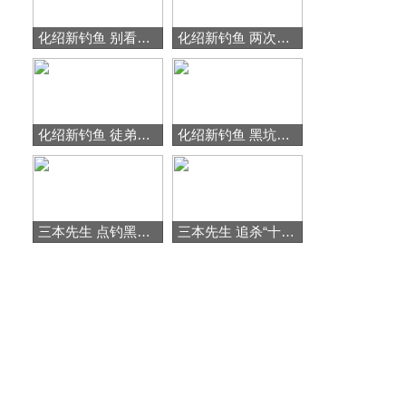
化绍新钓鱼 别看只是小水库，鱼可是一尾比一尾大 [视频]
化绍新钓鱼 两次黑漂都是拔河跑鱼 [视频]
化绍新钓鱼 徒弟这边上了一条怪鱼老化见了欣喜若狂 [视频]
化绍新钓鱼 黑坑作钓的黄金水位是多深 [视频]
三本先生 点钓黑鱼185 水库弯口点钓黑鱼 [视频]
三本先生 追杀“十三太保”预告片 [视频]