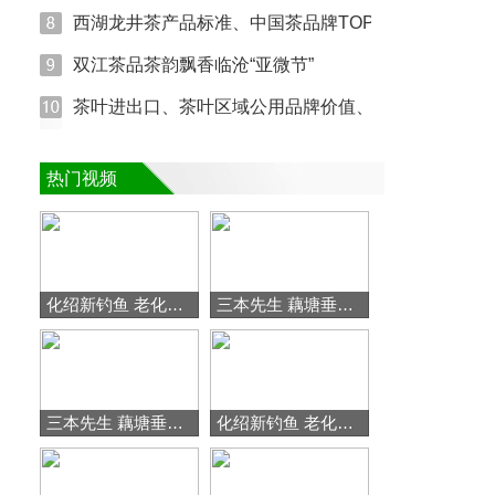
西湖龙井茶产品标准、中国茶品牌TOP10、茶饮下一个
双江茶品茶韵飘香临沧“亚微节”
茶叶进出口、茶叶区域公用品牌价值、古茶树资源(图文
热门视频
化绍新钓鱼 老化吐槽黑坑内幕,把钓友当傻子骗 [视频]
三本先生 藕塘垂钓小鲫鱼、下部 [视频]
三本先生 藕塘垂钓小鲫鱼、上部 [视频]
化绍新钓鱼 老化这是用了什么高招？第一竿就上鱼 [视频]